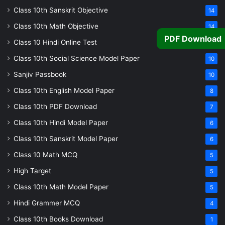
Class 10th Sanskrit Objective
14
Class 10th Math Objective
14
PDF Download
Class 10 Hindi Online Test
11
Class 10th Social Science Model Paper
10
Sanjiv Passbook
10
Class 10th English Model Paper
8
Class 10th PDF Download
7
Class 10th Hindi Model Paper
6
Class 10th Sanskrit Model Paper
6
Class 10 Math MCQ
5
High Target
5
Class 10th Math Model Paper
5
Hindi Grammer MCQ
4
Class 10th Books Download
1