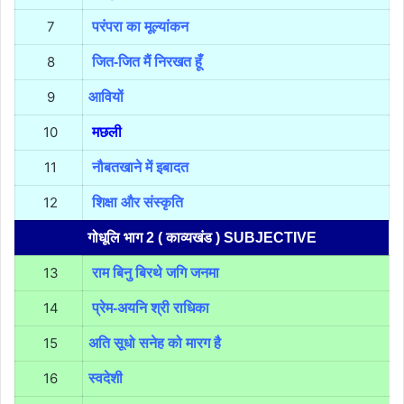
7
परंपरा का मूल्यांकन
8
जित-जित मैं निरखत हूँ
9
आवियों
10
मछली
11
नौबतखाने में इबादत
12
शिक्षा और संस्कृति
गोधूलि भाग 2 ( काव्यखंड ) SUBJECTIVE
13
राम बिनु बिरथे जगि जनमा
14
प्रेम-अयनि श्री राधिका
15
अति सूधो सनेह को मारग है
16
स्वदेशी