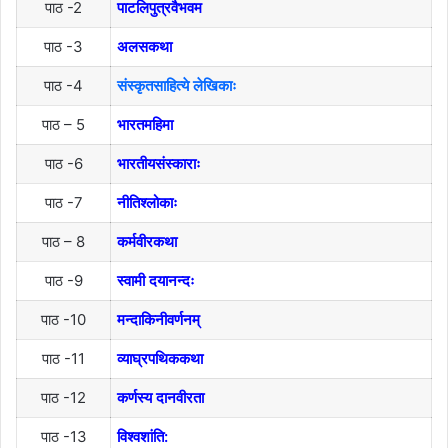
पाठ -2
पाटलिपुत्रवैभवम
पाठ -3
अलसकथा
पाठ -4
संस्कृतसाहित्ये लेखिकाः
पाठ – 5
भारतमहिमा
पाठ -6
भारतीयसंस्काराः
पाठ -7
नीतिश्लोकाः
पाठ – 8
कर्मवीरकथा
पाठ -9
स्वामी दयानन्दः
पाठ -10
मन्दाकिनीवर्णनम्
पाठ -11
व्याघ्रपथिककथा
पाठ -12
कर्णस्य दानवीरता
पाठ -13
विश्वशांति: