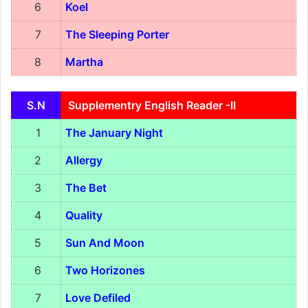
6
Koel
7
The Sleeping Porter
8
Martha
S.N
Supplementry English Reader -II
1
The January Night
2
Allergy
3
The Bet
4
Quality
5
Sun And Moon
6
Two Horizones
7
Love Defiled