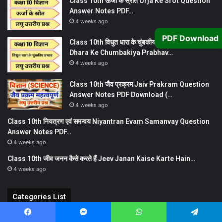
Class 10th ऊर्जा के स्रोत Urja Ke Srot Question
Answer Notes PDF…
4 weeks ago
PDF Download
Class 10th विधुत धारा के चुंबकीय प्रभाव Vidyut
Dhara Ke Chumbakiya Prabhav…
4 weeks ago
Class 10th जैव प्रक्रम Jaiv Prakram Question
Answer Notes PDF Download (…
4 weeks ago
Class 10th नियत्रण एवं समन्वय Niyantran Evam Samanvay Question
Answer Notes PDF…
4 weeks ago
Class 10th जीव जनन कैसे करते हैं Jeev Janan Kaise Karte Hain…
4 weeks ago
Categories List
Class 10th Social Science Subjective
Facebook
Messenger
WhatsApp
Telegram
59