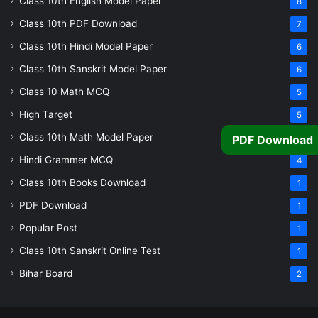
Class 10th English Model Paper
8
Class 10th PDF Download
7
Class 10th Hindi Model Paper
6
Class 10th Sanskrit Model Paper
6
Class 10 Math MCQ
5
High Target
5
Class 10th Math Model Paper
PDF Download
5
Hindi Grammer MCQ
4
Class 10th Books Download
1
PDF Download
1
Popular Post
1
Class 10th Sanskrit Online Test
1
Bihar Board
2