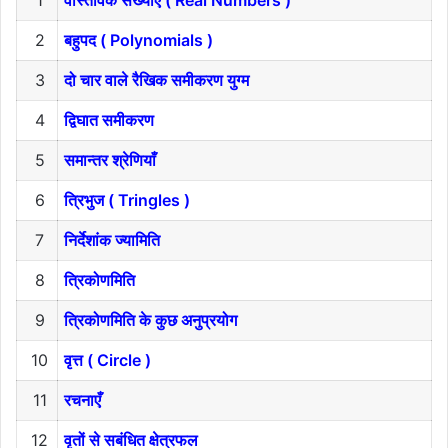
1
वास्तविक संख्याएं ( Real Numbers )
2
बहुपद ( Polynomials )
3
दो चार वाले रैखिक समीकरण युग्म
4
द्विघात समीकरण
5
समान्तर श्रेणियाँ
6
त्रिभुज ( Tringles )
7
निर्देशांक ज्यामिति
8
त्रिकोणमिति
9
त्रिकोणमिति के कुछ अनुप्रयोग
10
वृत्त ( Circle )
11
रचनाएँ
12
वृतों से सबंधित क्षेत्रफल