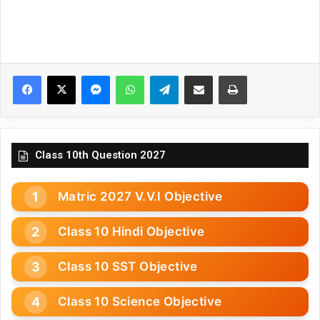
Facebook
X
Messenger
WhatsApp
Telegram
Share via Email
Print
Class 10th Question 2027
Matric 2027 V.V.I Objective
Class 10 Hindi Objective
Class 10 SST Objective
Class 10 Science Objective