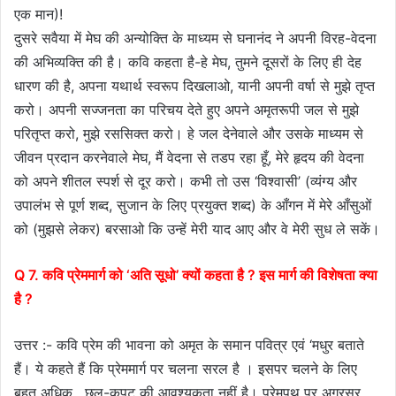
एक मान)!
दुसरे सवैया में मेघ की अन्योक्ति के माध्यम से घनानंद ने अपनी विरह-वेदना
की अभिव्यक्ति की है। कवि कहता है-हे मेघ, तुमने दूसरों के लिए ही देह
धारण की है, अपना यथार्थ स्वरूप दिखलाओ, यानी अपनी वर्षा से मुझे तृप्त
करो। अपनी सज्जनता का परिचय देते हुए अपने अमृतरूपी जल से मुझे
परितृप्त करो, मुझे रससिक्त करो। हे जल देनेवाले और उसके माध्यम से
जीवन प्रदान करनेवाले मेघ, मैं वेदना से तडप रहा हूँ, मेरे हृदय की वेदना
को अपने शीतल स्पर्श से दूर करो। कभी तो उस ‘विश्वासी’ (व्यंग्य और
उपालंभ से पूर्ण शब्द, सुजान के लिए प्रयुक्त शब्द) के आँगन में मेरे आँसुओं
को (मुझसे लेकर) बरसाओ कि उन्हें मेरी याद आए और वे मेरी सुध ले सकें।
Q 7. कवि प्रेममार्ग को ‘अति सूधो’ क्यों कहता है ? इस मार्ग की विशेषता क्या
है ?
उत्तर :- कवि प्रेम की भावना को अमृत के समान पवित्र एवं ‘मधुर बताते
हैं। ये कहते हैं कि प्रेममार्ग पर चलना सरल है । इसपर चलने के लिए
बहुत अधिक , छल-कपट की आवश्यकता नहीं है। प्रेमपथ पर अग्रसर