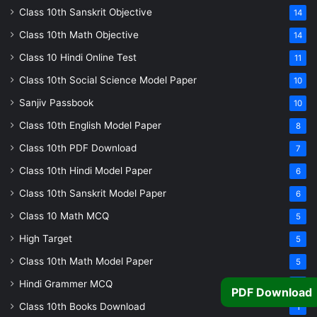
Class 10th Sanskrit Objective
14
Class 10th Math Objective
14
Class 10 Hindi Online Test
11
Class 10th Social Science Model Paper
10
Sanjiv Passbook
10
Class 10th English Model Paper
8
Class 10th PDF Download
7
Class 10th Hindi Model Paper
6
Class 10th Sanskrit Model Paper
6
Class 10 Math MCQ
5
High Target
5
Class 10th Math Model Paper
5
Hindi Grammer MCQ
4
PDF Download
Class 10th Books Download
1