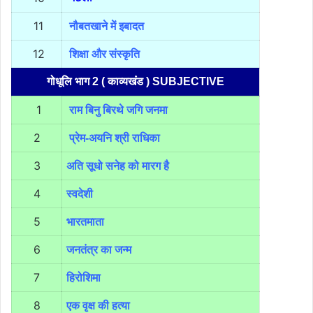
11
नौबतखाने में इबादत
12
शिक्षा और संस्कृति
गोधूलि भाग 2 ( काव्यखंड ) SUBJECTIVE
1
राम बिनु बिरथे जगि जनमा
2
प्रेम-अयनि श्री राधिका
3
अति सूधो सनेह को मारग है
4
स्वदेशी
5
भारतमाता
6
जनतंत्र का जन्म
7
हिरो
शि
मा
8
एक वृक्ष की हत्या