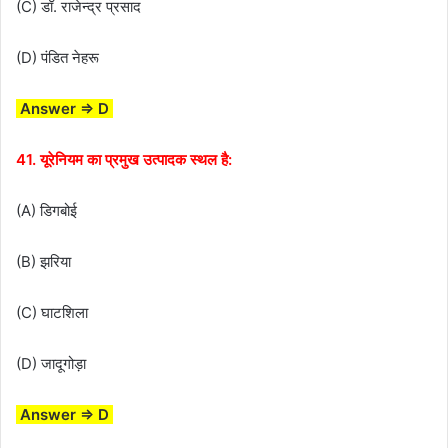
(C) डॉ. राजेन्द्र प्रसाद
(D) पंडित नेहरू
Answer ⇒ D
41. यूरेनियम का प्रमुख उत्पादक स्थल है:
(A) डिगबोई
(B) झरिया
(C) घाटशिला
(D) जादूगोड़ा
Answer ⇒ D