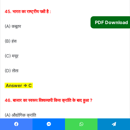
45. भारत का राष्ट्रीय पक्षी है :
PDF Download
(A) कबूतर
(B) हंस
(C) मयूर
(D) तोता
Answer ⇒ C
46. बाजार का स्वरूप विश्वव्यापी किस क्रांति के बाद हुआ ?
(A) औद्योगिक क्रांति
(B) अमेरिकी क्रांति
Facebook
Messenger
WhatsApp
Telegram