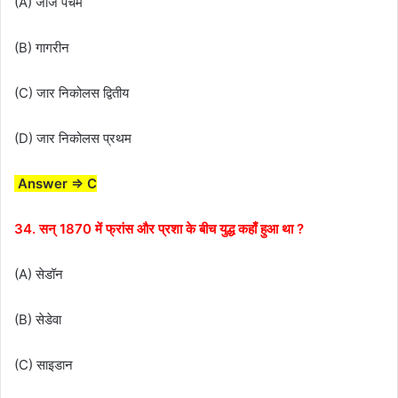
(A) जार्ज पंचम
(B) गागरीन
(C) जार निकोलस द्वितीय
(D) जार निकोलस प्रथम
Answer ⇒ C
34. सन् 1870 में फ्रांस और प्रशा के बीच युद्ध कहाँ हुआ था ?
(A) सेडॉन
(B) सेडेवा
(C) साइडान