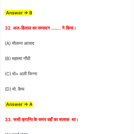
Answer ⇒ B
32. अल-हिलाल का सम्पादन …….. ने किया।
(A) मौलाना आजाद
(B) महात्मा गाँधी
(C) मो० अली जिन्ना
(D) मो. कैफ
Answer ⇒ A
33. रूसी क्रान्ति के समय वहाँ का शासक था।