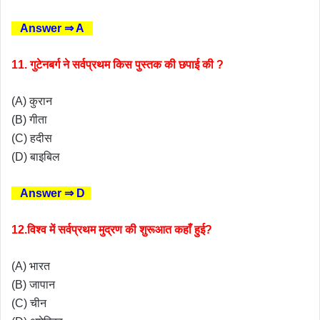
Answer ⇒ A
11. गुटेनबर्ग ने सर्वप्रथम किस पुस्तक की छपाई की ?
(A) कुरान
(B) गीता
(C) हदीस
(D) बाइबिल
Answer ⇒ D
12.विश्व में सर्वप्रथम मुद्रण की शुरूआत कहाँ हुई?
(A) भारत
(B) जापान
(C) चीन