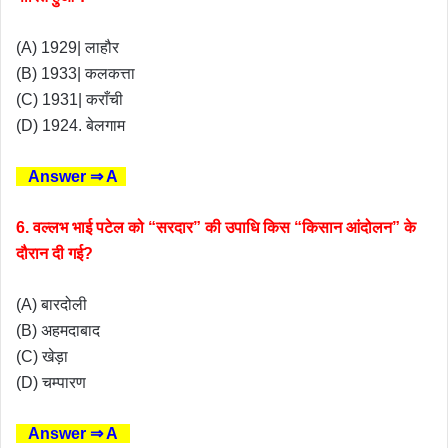
(A) 1929| लाहौर
(B) 1933| कलकत्ता
(C) 1931| कराँची
(D) 1924. बेलगाम
Answer ⇒ A
6. वल्लभ भाई पटेल को “सरदार” की उपाधि किस “किसान आंदोलन” के
दौरान दी गई?
(A) बारदोली
(B) अहमदाबाद
(C) खेड़ा
(D) चम्पारण
Answer ⇒ A