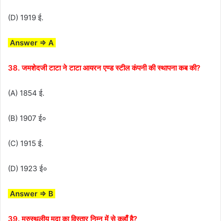
(D) 1919 ई.
Answer ⇒ A
38. जमशेदजी टाटा ने टाटा आयरन एण्ड स्टील कंपनी की स्थापना कब की?
(A) 1854 ई.
(B) 1907 ई०
(C) 1915 ई.
(D) 1923 ई०
Answer ⇒ B
39. मरुस्थलीय मृदा का विस्तार निम्न में से कहाँ है?