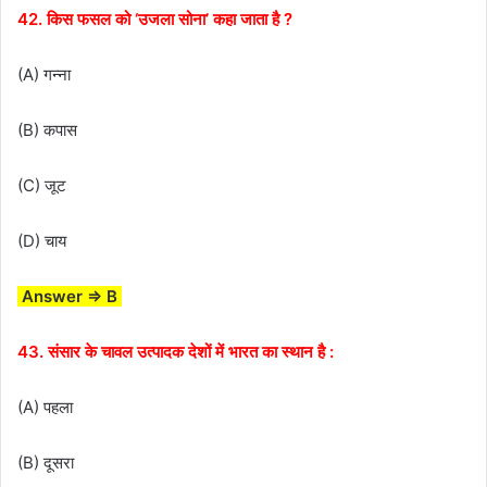
42. किस फसल को ‘उजला सोना’ कहा जाता है ?
(A) गन्ना
(B) कपास
(C) जूट
(D) चाय
Answer ⇒ B
43. संसार के चावल उत्पादक देशों में भारत का स्थान है :
(A) पहला
(B) दूसरा