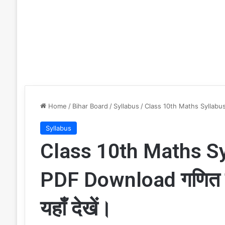
Home
/
Bihar Board
/
Syllabus
/
Class 10th Maths Syllabus B
Syllabus
Class 10th Maths Sy
PDF Download गणित कक्
यहाँ देखें।