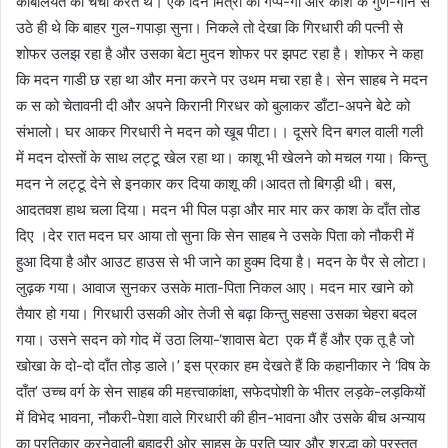
काबलियत की चर्चा करते थे। एक दिन मित्रों की गप्प-गो और काश के गुण-गान से
उठे ही थे कि बाहर गुल-गपाड़ा सुना। निकले तो देखा कि गिरधारी की पत्नी से
शोफर उलझ रहा है और उसका बेटा मुदन शोफर पर झपट रहा है। शोफर ने कहा
कि मदन गाडी छ रहा था और मना करने पर उथम मचा रहा है। सेन साहब ने मदन
क स को चेतावनी दी और अपने किरानी गिरधर को बुलाकर डाँटा-अपने बेटे को
संभालो। घर आकर गिरधारी ने मदन को खूब पीटा।। दूसरे दिन बगल वाली गली
में मदन दोस्तों के साथ लट्टू खेल रहा था। काशू भी खेलने को मचल गया। किन्तु
मदन ने लट्टू देने से इनकार कर दिया काशू की।आदत तो बिगड़ी थी। बस,
आदतवश हाथ चला दिया। मदन भी पिल पड़ा और मार मार कर काश के दाँत तोड
दिए ।देर रात मदन घर आया तो सुना कि सेन साहब ने उसके पिता को नौकरी में
हुआ दिया है और आउट हाउस से भी जाने का हुक्म दिया है। मदन के पैर से लोटा।
लुढ़क गया। आवाज सुनकर उसके माता-पिता निकल आए। मदन मार खाने को
तैयार हो गया। गिरधारी उसकी ओर तेजी से बढ़ा किन्तु सहसा उसका चेहरा बदल
गया। उसने सदन को गोद में उठा लिया-‘शावास बेटा एक मैं हैं और एक तू है जो
खोखा के दो-दो दाँत तोड़ डाले।’ इस प्रकार हम देखते हैं कि कहानीकार ने ‘विष के
दाँत’ उच्च वर्ग के सेन साहब की महत्त्वाकांक्षा, सफेदपोशी के भीतर लड़के-लड़कियों
में विभेद भावना, नौकरी-पेशा वाले गिरधारी की हीन-भावना और उसके बीच अन्याय
का प्रतिकार करनेवाली बहादुरी ओर साहस के प्रति प्यार और श्रद्धा को प्रस्तुत