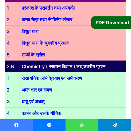
1
प्रकाश के परावर्तन तथा अपवर्तन
2
मानव नेत्र तथा रंगबिरंगा संसार
PDF Download
3
विधुत धारा
4
विधुत धारा के चुंबकीय प्रभाव
5
ऊर्जा के स्रोत
S.N
Chemistry ( रसायन विज्ञान ) लघु उत्तरीय प्रश्न
1
रासायनिक अभिक्रियाएं एवं समीकरण
2
अम्ल क्षार एवं लवण
3
धातु एवं अधातु
4
कार्बन और उसके यौगिक
5
तत्वों का वर्गीकरण
Facebook
Messenger
WhatsApp
Telegram