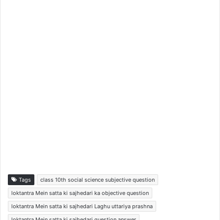
Tags
class 10th social science subjective question
loktantra Mein satta ki sajhedari ka objective question
loktantra Mein satta ki sajhedari Laghu uttariya prashna
loktantra Mein satta ki sajhedari question answer