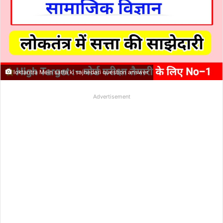
loktantra Mein satta ki sajhedari question answer
Advertisement