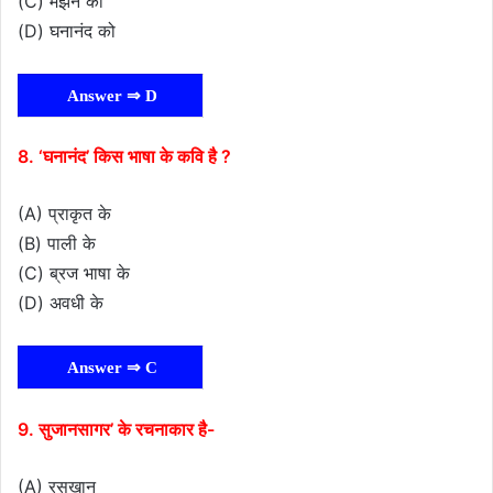
(C) मंझन को
(D) घनानंद को
Answer ⇒ D
8. ‘घनानंद’ किस भाषा के कवि है ?
(A) प्राकृत के
(B) पाली के
(C) ब्रज भाषा के
(D) अवधी के
Answer ⇒ C
9. सुजानसागर’ के रचनाकार है-
(A) रसखान