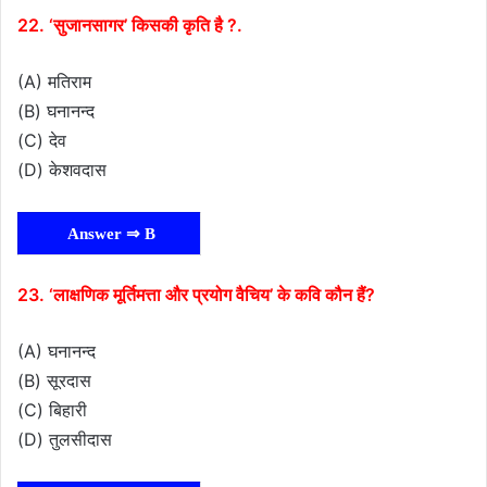
22. ‘सुजानसागर’ किसकी कृति है ?.
(A) मतिराम
(B) घनानन्द
(C) देव
(D) केशवदास
Answer ⇒ B
23. ‘लाक्षणिक मूर्तिमत्ता और प्रयोग वैचिय’ के कवि कौन हैं?
(A) घनानन्द
(B) सूरदास
(C) बिहारी
(D) तुलसीदास