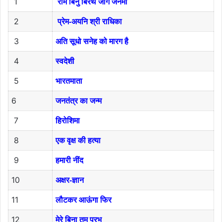
1
राम बिनु बिरथे जगि जनमा
2
प्रेम-अयनि श्री राधिका
3
अति सूधो सनेह को मारग है
4
स्वदेशी
5
भारतमाता
6
जनतंत्र का जन्म
7
हिरोशिमा
8
एक वृक्ष की हत्या
9
हमारी नींद
10
अक्षर-ज्ञान
11
लौटकर आऊंगा फिर
12
मेरे बिना तुम प्रभु