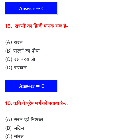
Answer ⇒ C
15. ‘सरसौं’ का हिन्दी मानक शब्द है-
(A) सरस
(B) सरसों का पौधा
(C) रस बरसाओ
(D) सरकना
Answer ⇒ C
16. कवि ने प्रेम मार्ग को बताया है-..
(A) सरल एवं निश्छल
(B) जटिल
(C) नीरस