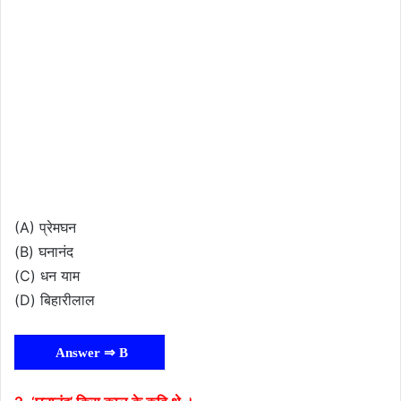
(A) प्रेमघन
(B) घनानंद
(C) धन याम
(D) बिहारीलाल
Answer ⇒ B