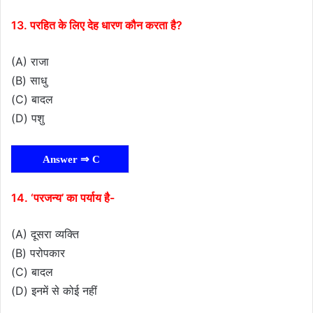
13. परहित के लिए देह धारण कौन करता है?
(A) राजा
(B) साधु
(C) बादल
(D) पशु
Answer ⇒ C
14. ‘परजन्य’ का पर्याय है-
(A) दूसरा व्यक्ति
(B) परोपकार
(C) बादल
(D) इनमें से कोई नहीं