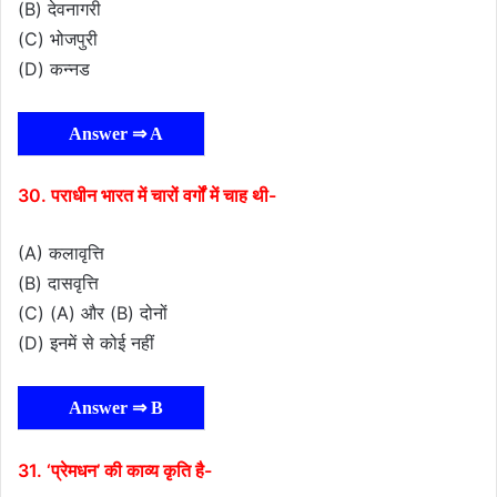
(B) देवनागरी
(C) भोजपुरी
(D) कन्नड
Answer ⇒ A
30. पराधीन भारत में चारों वर्गों में चाह थी-
(A) कलावृत्ति
(B) दासवृत्ति
(C) (A) और (B) दोनों
(D) इनमें से कोई नहीं
Answer ⇒ B
31. ‘प्रेमधन’ की काव्य कृति है-