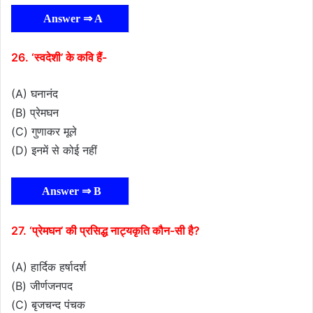
Answer ⇒ A
26. ‘स्वदेशी’ के कवि हैं-
(A) घनानंद
(B) प्रेमघन
(C) गुणाकर मूले
(D) इनमें से कोई नहीं
Answer ⇒ B
27. ‘प्रेमघन’ की प्रसिद्ध नाट्यकृति कौन-सी है?
(A) हार्दिक हर्षादर्श
(B) जीर्णजनपद
(C) बृजचन्द पंचक