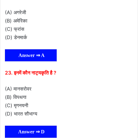
(A) अगरेजी
(B) अमेरिका
(C) फ्रांस
(D) डेनमार्क
Answer ⇒ A
23. इनमें कौन नाट्यकृति है ?
(A) मानसरोवर
(B) विपथगा
(C) मृगनयनी
(D) भारत सौभाग्य
Answer ⇒ D