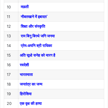
10
मछली
11
नौबतखाने में इबादत`
12
शिक्षा और संस्कृति
13
राम बिनु बिरथे जगि जनमा
14
प्रेम-अयनि श्री राधिका
15
अति सूधो सनेह को मारग है
16
स्वदेशी
17
भारतमाता
18
जनतंत्र का जन्म
19
हिरोशिमा
20
एक वृक्ष की हत्या