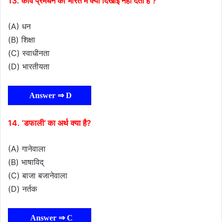
13. कवि प्रेमधन को भारत में क्या दिखाई नहीं देता है ?
(A) धन
(B) शिक्षा
(C) स्वाधीनता
(D) भारतीयता
Answer ⇒ D
14. ‘डफाली’ का अर्थ क्या है?
(A) गानेवाला
(B) भाषाविद्
(C) बाजा बजानेवाला
(D) नर्तक
Answer ⇒ C