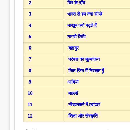
2
विष के दाँत
3
भारत से हम क्या सीखें
4
नाखून क्यों बढ़ते हैं
5
नागरी लिपि
6
बहादुर
7
परंपरा का मूल्यांकन
8
जित-जित मैं निरखत हूँ
9
आवियों
10
मछली
11
नौबतखाने में इबादत`
12
शिक्षा और संस्कृति