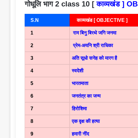
गोधूलि भाग 2 class 10 [
काव्यखंड ] 
S.N
काव्यखंड [ OBJECTIVE ]
1
राम बिनु बिरथे जगि जनमा
2
प्रेम-अयनि श्री राधिका
3
अति सूधो सनेह को मारग है
4
स्वदेशी
5
भारतमाता
6
जनतंत्र का जन्म
7
हिरोशिमा
8
एक वृक्ष की हत्या
9
हमारी नींद