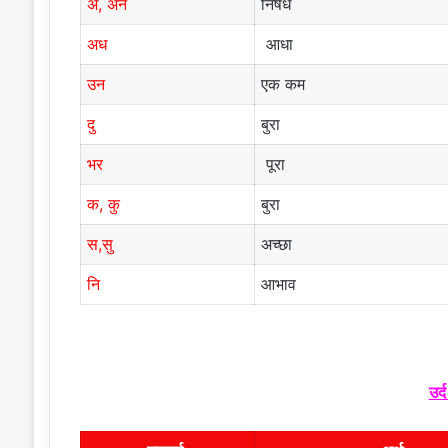
अ, अन
निषेध
अध
आधा
उन
एक कम
दु
बुरा
भर
पूरा
क, कु
बुरा
स,सु
अच्छा
नि
आभाव
उर्