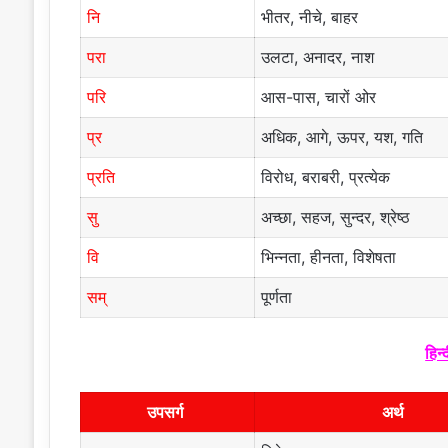
नि
भीतर, नीचे, बाहर
परा
उलटा, अनादर, नाश
परि
आस-पास, चारों ओर
प्र
अधिक, आगे, ऊपर, यश, गति
प्रति
विरोध, बराबरी, प्रत्येक
सु
अच्छा, सहज, सुन्दर, श्रेष्ठ
वि
भिन्नता, हीनता, विशेषता
सम्
पूर्णता
हिन्
उपसर्ग
अर्थ