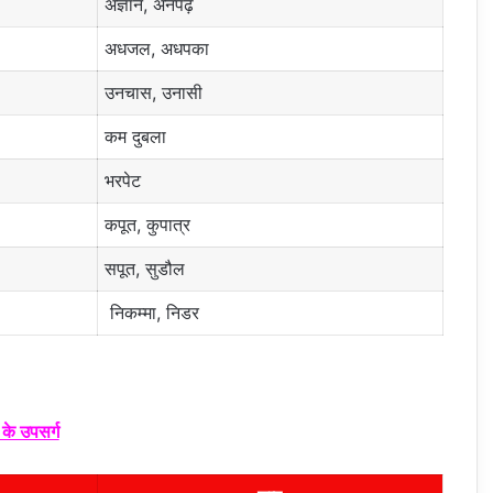
अज्ञान, अनपढ़
अधजल, अधपका
उनचास, उनासी
कम दुबला
भरपेट
कपूत, कुपात्र
सपूत, सुडौल
निकम्मा, निडर
द के उपसर्ग