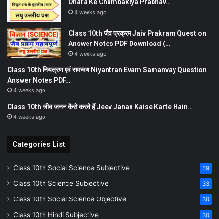
Dhara Ke Chumbakiya Prabhav…
4 weeks ago
Class 10th जैव प्रक्रम Jaiv Prakram Question
Answer Notes PDF Download (…
4 weeks ago
Class 10th नियत्रण एवं समन्वय Niyantran Evam Samanvay Question
Answer Notes PDF…
4 weeks ago
Class 10th जीव जनन कैसे करते हैं Jeev Janan Kaise Karte Hain…
4 weeks ago
Categories List
Class 10th Social Science Subjective
59
Class 10th Science Subjective
33
Class 10th Social Science Objective
30
Class 10th Hindi Subjective
30