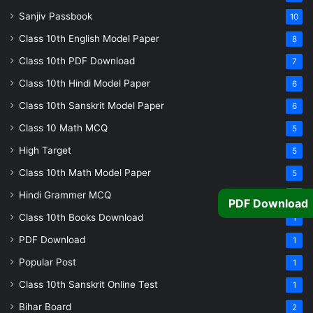
Sanjiv Passbook
10
Class 10th English Model Paper
8
Class 10th PDF Download
7
Class 10th Hindi Model Paper
6
Class 10th Sanskrit Model Paper
6
Class 10 Math MCQ
5
High Target
5
Class 10th Math Model Paper
5
Hindi Grammer MCQ
4
PDF Download
Class 10th Books Download
1
PDF Download
1
Popular Post
1
Class 10th Sanskrit Online Test
1
Bihar Board
2