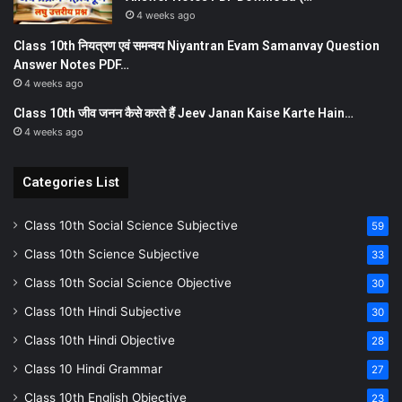
4 weeks ago
Class 10th नियत्रण एवं समन्वय Niyantran Evam Samanvay Question
Answer Notes PDF…
4 weeks ago
Class 10th जीव जनन कैसे करते हैं Jeev Janan Kaise Karte Hain…
4 weeks ago
Categories List
Class 10th Social Science Subjective
59
Class 10th Science Subjective
33
Class 10th Social Science Objective
30
Class 10th Hindi Subjective
30
Class 10th Hindi Objective
28
Class 10 Hindi Grammar
27
Class 10th English Objective
23