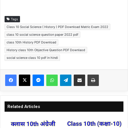
Tags
Class 10 Social Science ( History ) PDF Download Matric Exam 2022
class 10 social science question paper 2022 pdf
class 10th History PDF Download
History class 10th Objective Question PDF Downlaod
social science class 10 pdf in hindi
Facebook
X
Messenger
WhatsApp
Telegram
Share via Email
Print
Related Articles