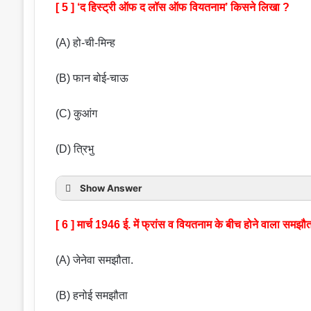
[ 5 ] ‘द हिस्ट्री ऑफ द लॉस ऑफ वियतनाम’ किसने लिखा ?
(A) हो-ची-मिन्ह
(B) फान बोई-चाऊ
(C) कुआंग
(D) त्रिभु
Show Answer
[ 6 ] मार्च 1946 ई. में फ्रांस व वियतनाम के बीच होने वाला समझ
(A) जेनेवा समझौता.
(B) हनोई समझौता