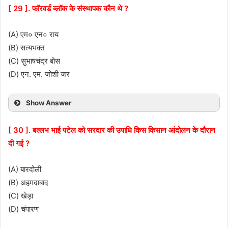
[ 29 ]. फॉरवर्ड ब्लॉक के संस्थापक कौन थे ?
(A) एम० एन० राय
(B) सत्यभक्त
(C) सुभाषचंद्र बोस
(D) एन. एम. जोशी जर
Show Answer
[ 30 ]. बल्लभ भाई पटेल को सरदार की उपाधि किस किसान आंदोलन के दौरान
दी गई ?
(A) बारदोली
(B) अहमदाबाद
(C) खेड़ा
(D) चंपारण