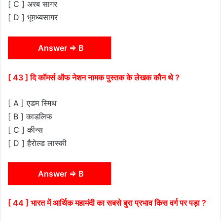
[ C ] अरब सागर
[ D ] भूमध्यसागर
Answer ⇒ B
[ 43 ] दि कॉमर्स ऑफ नेशन नामक पुस्तक के लेखक कौन थे ?
[ A ] एडम स्मिथ
[ B ] काडलिफ
[ C ] कीन्स
[ D ] हैरोल्ड लास्की
Answer ⇒ B
[ 44 ] भारत में आर्थिक महामंदी का सबसे बुरा प्रभाव किस वर्ग पर पड़ा ?