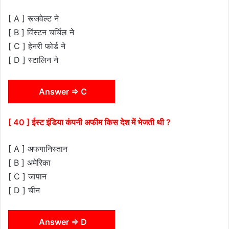
[ A ] रूजवेल्ट ने
[ B ] विंस्टन चर्चिल ने
[ C ] हेनरी फोर्ड ने
[ D ] स्टालिन ने
Answer ⇒ C
[ 40 ] ईस्ट इंडिया कंपनी अफीम किस देश में भेजती थी ?
[ A ] अफगानिस्तान
[ B ] अमेरिका
[ C ] जापान
[ D ] चीन
Answer ⇒ D