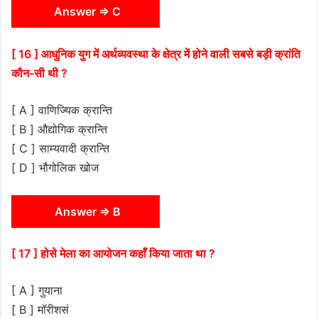
Answer ⇒ C
[ 16 ] आधुनिक युग में अर्थव्यवस्था के क्षेत्र में होने वाली सबसे बड़ी क्रांति
कौन-सी थी ?
[ A ] वाणिज्यिक क्रान्ति
[ B ] औद्योगिक क्रान्ति
[ C ] साम्यवादी क्रान्ति
[ D ] भौगोलिक खोज
Answer ⇒ B
[ 17 ] होसे मेला का आयोजन कहाँ किया जाता था ?
[ A ] गुयाना
[ B ] मॉरीशसं