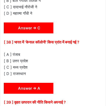
[ B ] बाल गंगाधर तिलक ने
[ C ] दादाभाई नौरोजी ने
[ D ] महात्मा गाँधी ने
Answer ⇒ C
[ 38 ] भारत में ‘केनाल कॉलोनी’ किस प्रांत में बनाई गई ?
[ A ] पंजाब
[ B ] उत्तर प्रदेश
[ C ] मध्य प्रदेश
[ D ] राजस्थान
Answer ⇒ A
[ 39 ] वृहत उत्पादन की नीति किसने अपनाई ?