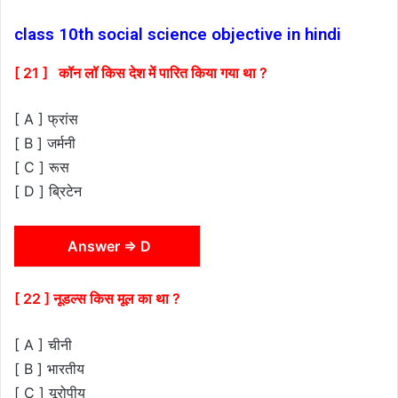
class 10th social science objective in hindi
[ 21 ] कॉन लॉ किस देश में पारित किया गया था ?
[ A ] फ्रांस
[ B ] जर्मनी
[ C ] रूस
[ D ] ब्रिटेन
Answer ⇒ D
[ 22 ] नूडल्स किस मूल का था ?
[ A ] चीनी
[ B ] भारतीय
[ C ] यूरोपीय