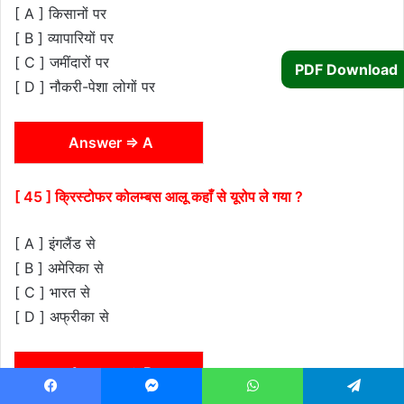
[ A ] किसानों पर
[ B ] व्यापारियों पर
[ C ] जमींदारों पर
PDF Download
[ D ] नौकरी-पेशा लोगों पर
Answer ⇒ A
[ 45 ] क्रिस्टोफर कोलम्बस आलू कहाँ से यूरोप ले गया ?
[ A ] इंगलैंड से
[ B ] अमेरिका से
[ C ] भारत से
[ D ] अफ्रीका से
Answer ⇒ B
Facebook
Messenger
WhatsApp
Telegram