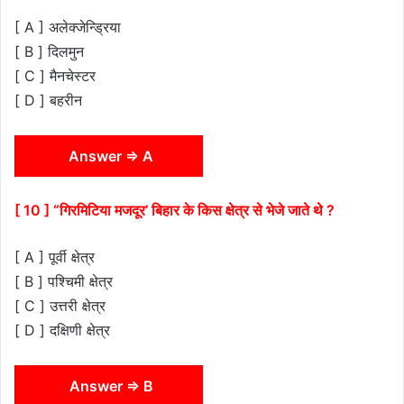
[ A ] अलेक्जेन्ड्रिया
[ B ] दिलमुन
[ C ] मैनचेस्टर
[ D ] बहरीन
Answer ⇒ A
[ 10 ] “गिरमिटिया मजदूर’ बिहार के किस क्षेत्र से भेजे जाते थे ?
[ A ] पूर्वी क्षेत्र
[ B ] पश्चिमी क्षेत्र
[ C ] उत्तरी क्षेत्र
[ D ] दक्षिणी क्षेत्र
Answer ⇒ B