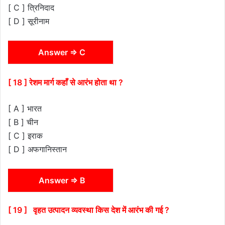
[ C ] त्रिनिदाद
[ D ] सूरीनाम
Answer ⇒ C
[ 18 ] रेशम मार्ग कहाँ से आरंभ होता था ?
[ A ] भारत
[ B ] चीन
[ C ] इराक
[ D ] अफगानिस्तान
Answer ⇒ B
[ 19 ] वृहत उत्पादन व्यवस्था किस देश में आरंभ की गई ?