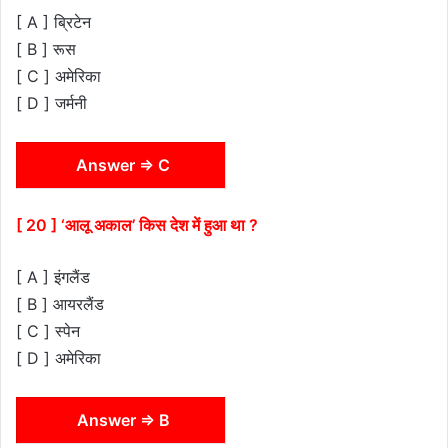
[ A ] ब्रिटेन
[ B ] रूस
[ C ] अमेरिका
[ D ] जर्मनी
Answer ⇒ C
[ 20 ] ‘आलू अकाल’ किस देश में हुआ था ?
[ A ] इंगलैंड
[ B ] आयरलैंड
[ C ] स्पेन
[ D ] अमेरिका
Answer ⇒ B