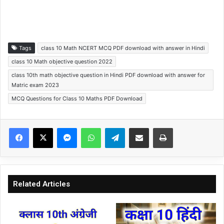
Tags
class 10 Math NCERT MCQ PDF download with answer in Hindi
class 10 Math objective question 2022
class 10th math objective question in Hindi PDF download with answer for
Matric exam 2023
MCQ Questions for Class 10 Maths PDF Download
Facebook
X
Messenger
WhatsApp
Telegram
Share via Email
Print
Related Articles