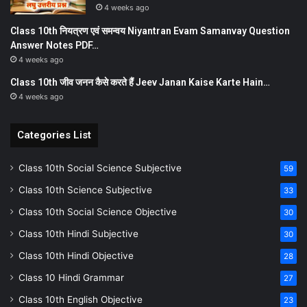
4 weeks ago
Class 10th नियत्रण एवं समन्वय Niyantran Evam Samanvay Question
Answer Notes PDF…
4 weeks ago
Class 10th जीव जनन कैसे करते हैं Jeev Janan Kaise Karte Hain…
4 weeks ago
Categories List
Class 10th Social Science Subjective
59
Class 10th Science Subjective
33
Class 10th Social Science Objective
30
Class 10th Hindi Subjective
30
Class 10th Hindi Objective
28
Class 10 Hindi Grammar
27
Class 10th English Objective
23