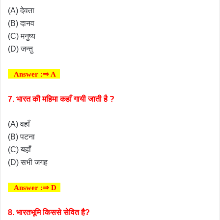
(A) देवता
(B) दानव
(C) मनुष्य
(D) जन्तु
Answer :⇒ A
7. भारत की महिमा कहाँ गायी जाती है ?
(A) वहाँ
(B) पटना
(C) यहाँ
(D) सभी जगह
Answer :⇒ D
8. भारतभूमि किससे सेवित है?