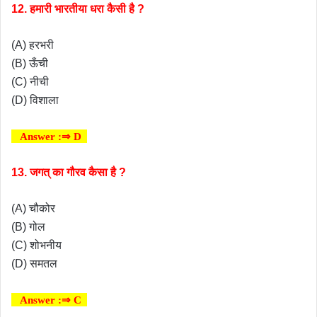
12. हमारी भारतीया धरा कैसी है ?
(A) हरभरी
(B) ऊँची
(C) नीची
(D) विशाला
Answer :⇒ D
13. जगत् का गौरव कैसा है ?
(A) चौकोर
(B) गोल
(C) शोभनीय
(D) समतल
Answer :⇒ C