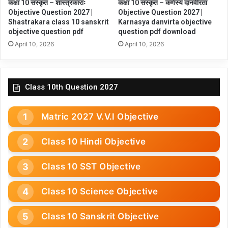
कक्षा 10 संस्कृत – शास्त्रकाराः
कक्षा 10 संस्कृत – कर्णस्य दानवीरता
Objective Question 2027 |
Objective Question 2027 |
Shastrakara class 10 sanskrit
Karnasya danvirta objective
objective question pdf
question pdf download
April 10, 2026
April 10, 2026
Class 10th Question 2027
Matric 2027 V.V.I Objective
Class 10 Hindi Objective
Class 10 SST Objective
Class 10 Science Objective
Class 10 Sanskrit Objective