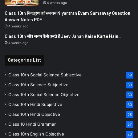
4 weeks ago
Class 10th नियत्रण एवं समन्वय Niyantran Evam Samanvay Question
Answer Notes PDF…
4 weeks ago
Class 10th जीव जनन कैसे करते हैं Jeev Janan Kaise Karte Hain…
4 weeks ago
Categories List
Class 10th Social Science Subjective
59
Class 10th Science Subjective
33
Class 10th Social Science Objective
30
Class 10th Hindi Subjective
30
Class 10th Hindi Objective
28
Class 10 Hindi Grammar
27
Class 10th English Objective
23