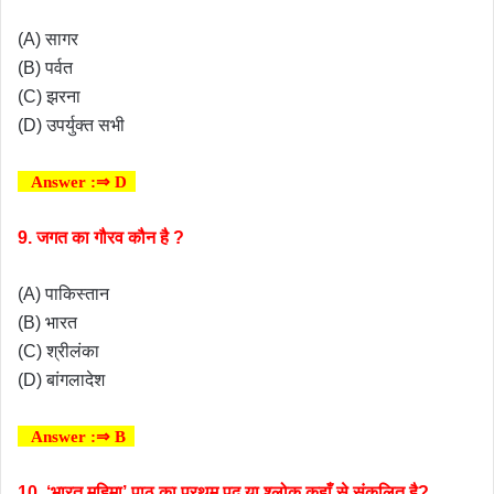
(A) सागर
(B) पर्वत
(C) झरना
(D) उपर्युक्त सभी
Answer :⇒ D
9. जगत का गौरव कौन है ?
(A) पाकिस्तान
(B) भारत
(C) श्रीलंका
(D) बांगलादेश
Answer :⇒ B
10. ‘भारत महिमा’ पाठ का प्रथम पद या श्लोक कहाँ से संकलित है?