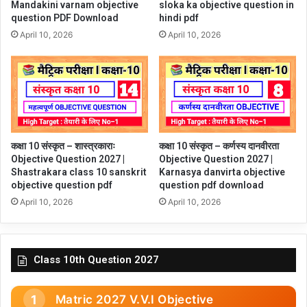
Mandakini varnam objective
sloka ka objective question in
question PDF Download
hindi pdf
April 10, 2026
April 10, 2026
कक्षा 10 संस्कृत – शास्त्रकाराः
कक्षा 10 संस्कृत – कर्णस्य दानवीरता
Objective Question 2027 |
Objective Question 2027 |
Shastrakara class 10 sanskrit
Karnasya danvirta objective
objective question pdf
question pdf download
April 10, 2026
April 10, 2026
Class 10th Question 2027
Matric 2027 V.V.I Objective