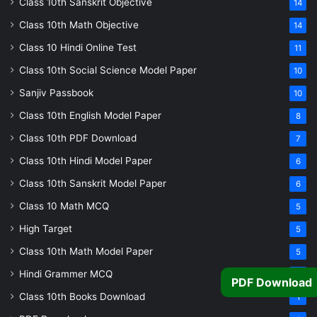
Class 10th Sanskrit Objective
14
Class 10th Math Objective
14
Class 10 Hindi Online Test
11
Class 10th Social Science Model Paper
10
Sanjiv Passbook
10
Class 10th English Model Paper
8
Class 10th PDF Download
7
Class 10th Hindi Model Paper
6
Class 10th Sanskrit Model Paper
6
Class 10 Math MCQ
5
High Target
5
Class 10th Math Model Paper
5
Hindi Grammer MCQ
4
PDF Download
Class 10th Books Download
1