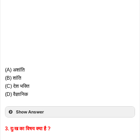
(A) अशांति
(B) शांति
(C) देश भक्ति
(D) वैज्ञानिक
Show Answer
3. दुःख का विषय क्या है ?
2. देशों के बीच झगड़ों को शांत करने के लिए कौन संस्था है ?