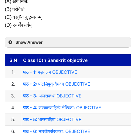
(A) अयं निजः
(B) परोवेति
(C) वसुधैव कुटुम्बकम्
(D) स्वर्थेवसर्वम्
Show Answer
S.N
Class 10th Sanskrit objective
1.
पाठ - 1:
मङ्गलम् OBJECTIVE
2.
पाठ - 2:
पाटलिपुत्रवैभवम् OBJECTIVE
3.
पाठ - 3:
अलसकथा OBJECTIVE
4.
पाठ - 4:
संस्कृतसाहित्ये लेखिकाः OBJECTIVE
5.
पाठ - 5:
भारतमहिमा OBJECTIVE
6.
पाठ - 6:
भारतीयसंस्काराः OBJECTIVE