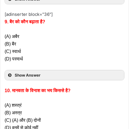
[adinserter block="36"]
9. बैर को कौन बढ़ाता है?
(A) अबैर
(B) बैर
(C) स्वार्थ
(D) परमार्थ
Show Answer
10. मानवता के विनाश का भय किससे है?
(A) शस्त्रं
(B) अस्त्र
(C) (A) और (B) दोनों
(D) इनमें से कोई नहीं