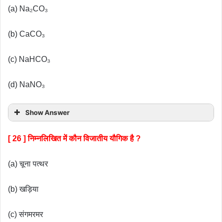
(a) Na₂CO₃
(b) CaCO₃
(c) NaHCO₃
(d) NaNO₃
Show Answer
[ 26 ] निम्नलिखित में कौन विजातीय यौगिक है ?
(a) चूना पत्थर
(b) खड़िया
(c) संगमरमर