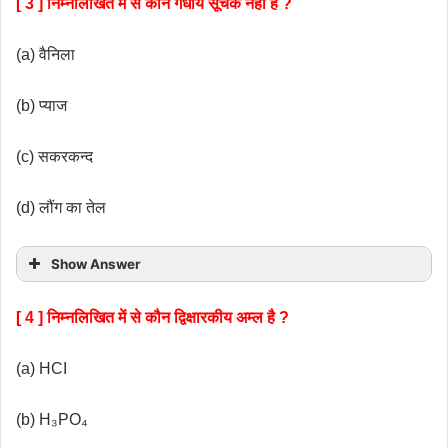
[ 3 ] निम्नलिखित में से कौन गंधीय सूचक नहीं है ?
(a) वैनिला
(b) प्याज
(c) सकरकन्द
(d) लौंग का तेल
Show Answer
[ 4 ] निम्नलिखित में से कौन द्विक्षारकीय अम्ल है ?
(a) HCI
(b) H₃PO₄