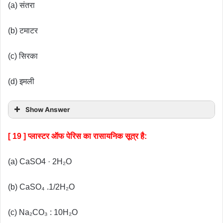
(a) संतरा
(b) टमाटर
(c) सिरका
(d) इमली
Show Answer
[ 19 ] प्लास्टर ऑफ पेरिस का रासायनिक सूत्र है:
(a) CaSO4 · 2H₂O
(b) CaSO₄ .1/2H₂O
(c) Na₂CO₃ : 10H₂O