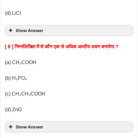
(d) LiCl
Show Answer
[ 8 ] निम्नलिखित में से कौन एक से अधिक अम्लीय लवण बनायेगा ?
(a) CH₃COOH
(b) H₃PO₄
(c) CH₃CH₂COOH
(d) ZnO
Show Answer