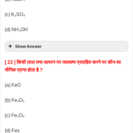
(c) K₂SO₄
(d) NH₄OH
Show Answer
[ 23 ] किसी लाल तप्त आयरन पर जलवाष्प प्रवाहित करने पर कौन-सा
यौगिक प्राप्त होता है ?
(a) FeO
(b) Fe₂O₃
(c) Fe₃O₄
(d) Fes