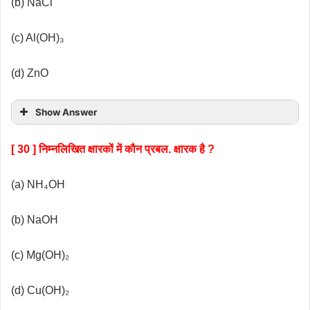
(b) NaCl
(c) Al(OH)₃
(d) ZnO
Show Answer
[ 30 ] निम्नलिखित क्षारकों में कौन प्रबल. क्षारक है ?
(a) NH₄OH
(b) NaOH
(c) Mg(OH)₂
(d) Cu(OH)₂