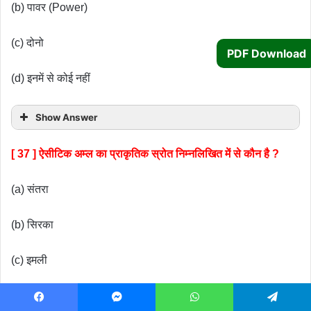
(b) पावर (Power)
(c) दोनो
PDF Download
(d) इनमें से कोई नहीं
Show Answer
[ 37 ] ऐसीटिक अम्ल का प्राकृतिक स्रोत निम्नलिखित में से कौन है ?
(a) संतरा
(b) सिरका
(c) इमली
(d) टमाटर
Facebook
Messenger
WhatsApp
Telegram