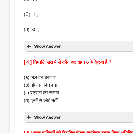
(C) H ₂
(d) SO₂
Show Answer
[ 4 ] निम्नलिखित में से कौन एक दहन अभिक्रिया है ?
(a) जल का उबलना
(b) मोम का पिघलना
(c) पेट्रोल का जलना
(d) इनमें से कोई नहीं
Show Answer
[ 5 ] शाक-सब्जियों को विघटित होकर कम्पोस्ट बनना किस अभिक्र