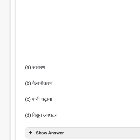
(a) संक्षारण
(b) गैल्वनीकरण
(c) पानी चढ़ाना
(d) विद्युत अपघटन
Show Answer