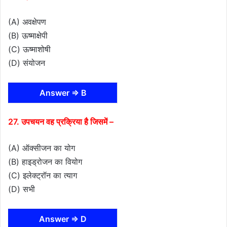
(A) अवक्षेपण
(B) ऊष्माक्षेपी
(C) ऊष्माशोषी
(D) संयोजन
Answer ⇒ B
27. उपचयन वह प्रक्रिया है जिसमें –
(A) ऑक्सीजन का योग
(B) हाइड्रोजन का वियोग
(C) इलेक्ट्रॉन का त्याग
(D) सभी
Answer ⇒ D