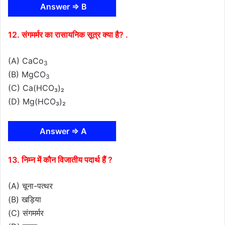
Answer ⇒ B
12. संगमर्मर का रासायनिक सूत्र क्या है? .
(A) CaCo
3
(B) MgCO
3
(C) Ca(HCO₃)₂
(D) Mg(HCO₃)₂
Answer ⇒ A
13. निम्न में कौन विजातीय पदार्थ हैं ?
(A) चूना-पत्थर
(B) खड़िया
(C) संगमर्मर