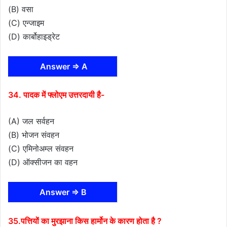
(B) वसा
(C) एन्जाइम
(D) कार्बोहाइड्रेट
Answer ⇒ A
34. पादक में फ्लोएम उत्तरदायी है-
(A) जल सर्वहन
(B) भोजन संवहन
(C) एमिनोअम्ल संवहन
(D) ऑक्सीजन का वहन
Answer ⇒ B
35.पत्तियों का मुरझाना किस हार्मोन के कारण होता है ?