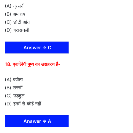
(A) ग्रसनी
(B) अमाशय
(C) छोटी आंत
(D) ग्रासनली
Answer ⇒ C
18. एकलिंगी पुष्य का उदाहरण है-
(A) पपीता
(B) सरसों
(C) उड़हुल
(D) इनमें से कोई नहीं
Answer ⇒ A