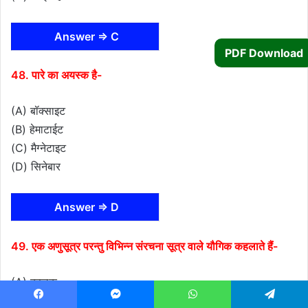
Answer ⇒ C
PDF Download
48. पारे का अयस्क है-
(A) बॉक्साइट
(B) हेमाटाईट
(C) मैग्नेटाइट
(D) सिनेबार
Answer ⇒ D
49. एक अणुसूत्र परन्तु विभिन्न संरचना सूत्र वाले यौगिक कहलाते हैं-
(A) बहुलक
(B) अपरूप
Facebook
Messenger
WhatsApp
Telegram