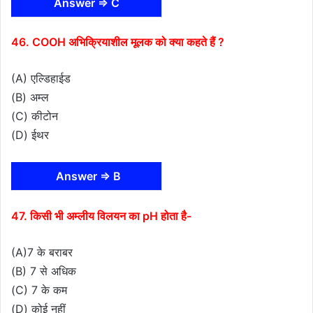
Answer ⇒ C
46. COOH अभिक्रियाशील मूलक को क्या कहते हैं ?
(A) एल्डिहाईड
(B) अम्ल
(C) कीटोन
(D) ईथर
Answer ⇒ B
47. किसी भी अम्लीय विलयन का pH होता है-
(A)7 के बराबर
(B) 7 से अधिक
(C) 7 के कम
(D) कोई नहीं