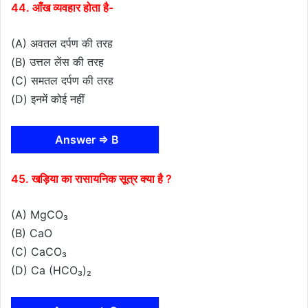
44. आँख व्यवहार होता है-
(A) अवतल दर्पण की तरह
(B) उत्तल लेंस की तरह
(C) समतल दर्पण की तरह
(D) इनमें कोई नहीं
Answer ⇒ B
45. खड़िया का रासायनिक सूत्र क्या है ?
(A) MgCO₃
(B) CaO
(C) CaCO₃
(D) Ca (HCO₃)₂