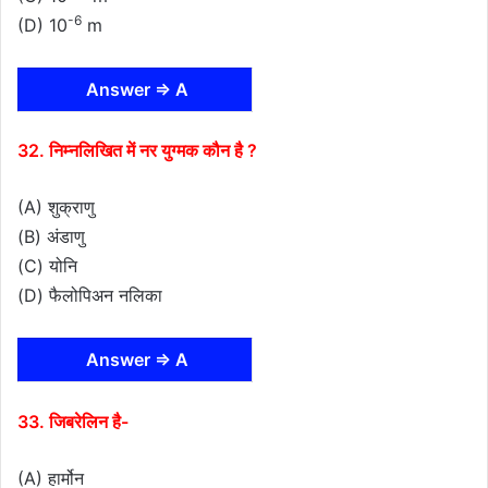
-6
(D) 10
m
Answer ⇒ A
32. निम्नलिखित में नर युग्मक कौन है ?
(A) शुक्राणु
(B) अंडाणु
(C) योनि
(D) फैलोपिअन नलिका
Answer ⇒ A
33. जिबरेलिन है-
(A) हार्मोन