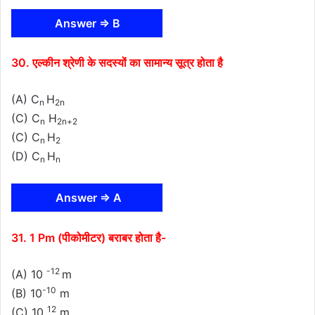
Answer ⇒ B
30. एल्कीन श्रेणी के सदस्यों का सामान्य सूत्र होता है
(A) C
H
n
2n
(C) C
H
n
2n+2
(C) C
H
n
2
(D) C
H
n
n
Answer ⇒ A
31. 1 Pm (पीकोमीटर) बराबर होता है-
-12
(A) 10
m
-10
(B) 10
m
12
(C) 10
m