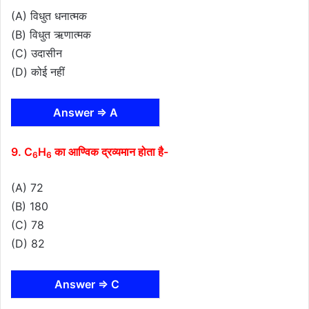
(A) विधुत धनात्मक
(B) विधुत ऋणात्मक
(C) उदासीन
(D) कोई नहीं
Answer ⇒ A
9. C
H
का आण्विक द्रव्यमान होता है-
6
6
(A) 72
(B) 180
(C) 78
(D) 82
Answer ⇒ C