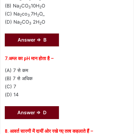
(B) Na
CO
10H
O
2
3
2
(C) Na
co
7H
O_
2
3.
2
(D) Na
CO
2H
O
2
3
2
Answer ⇒ B
7.अम्ल का pH मान होता है –
(A) 7 से कम
(B) 7 से अधिक
(C) 7
(D) 14
Answer ⇒ D
8. आवर्त सारणी में दायीं ओर रखे गए तत्व कहलाते हैं –