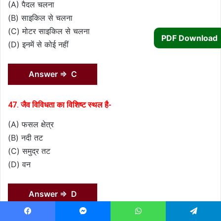
(A) पैदल चलना
(B) साइकिल से चलना
(C) मोटर साइकिल से चलना
PDF Download
(D) इनमें से कोई नहीं
Answer ⇒ C
47. जैव विविधता का विशिष्ट स्थल है-
(A) फसल क्षेत्र
(B) नदी तट
(C) समुद्र तट
(D) वन
Answer ⇒ D
Facebook
Messenger
WhatsApp
Telegram