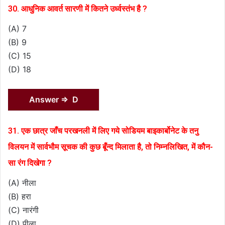
30. आधुनिक आवर्त सारणी में कितने उर्ध्वस्तंभ है ?
(A) 7
(B) 9
(C) 15
(D) 18
Answer ⇒ D
31. एक छात्र जाँच परखनली में लिए गये सोडियम बाइकार्बोनेट के तनु
विलयन में सार्वभौम सूचक की कुछ बूँन्द मिलाता है, तो निम्नलिखित, में कौन-
सा रंग दिखेगा ?
(A) नीला
(B) हरा
(C) नारंगी
(D) पीला