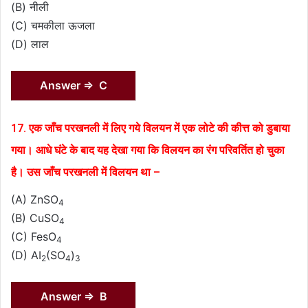
(B) नीली
(C) चमकीला ऊजला
(D) लाल
Answer ⇒ C
17. एक जाँच परखनली में लिए गये विलयन में एक लोटे की कीत्त को डुबाया
गया। आधे घंटे के बाद यह देखा गया कि विलयन का रंग परिवर्तित हो चुका
है। उस जाँच परखनली में विलयन था –
(A) ZnSO
4
(B) CuSO
4
(C) FesO
4
(D) AI
(SO
)
2
4
3
Answer ⇒ B