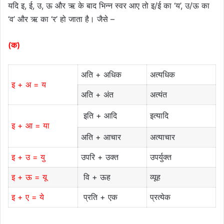
यदि इ, ई, उ, ऊ और ऋ के बाद भिन्न स्वर आए तो इ/ई का ‘य’, उ/ऊ का
‘व’ और ऋ का ‘र’ हो जाता है। जैसे –
(क)
अति + अधिक
अत्यधिक
इ + अ = य
अति + अंत
अत्यंत
इति + आदि
इत्यादि
इ + आ = या
अति + आचार
अत्याचार
इ + उ = यु
उपरि + उक्त
उपर्युक्त
इ + ऊ = यू
वि + ऊह
व्यूह
इ + ए = ये
प्रति + एक
प्रत्येक