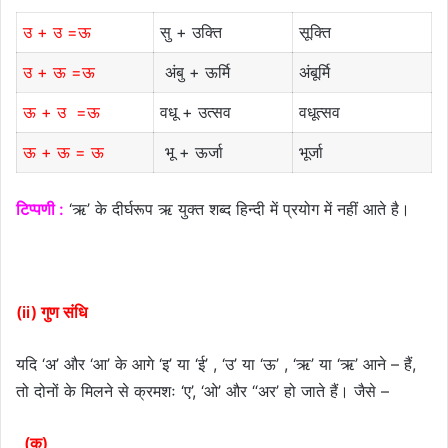
उ + उ =ऊ
सु + उक्ति
सूक्ति
उ + ऊ =ऊ
अंबु + ऊर्मि
अंबूर्मि
ऊ + उ =ऊ
वधू + उत्सव
वधूत्सव
ऊ + ऊ = ऊ
भू + ऊर्जा
भूर्जा
टिप्पणी :
‘ऋ’ के दीर्घरूप ऋ युक्त शब्द हिन्दी में प्रयोग में नहीं आते है।
(ii) गुण संधि
यदि ‘अ’ और ‘आ’ के आगे ‘इ’ या ‘ई’ , ‘उ’ या ‘ऊ’ , ‘ऋ’ या ‘ऋ’ आने – हैं,
तो दोनों के मिलने से क्रमशः ‘ए’, ‘ओ’ और “अर’ हो जाते हैं। जैसे –
(क)