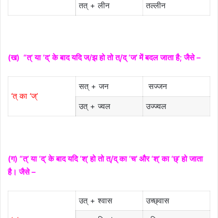
तत् + लीन
तल्लीन
(ख) “त्’ या ‘द्’ के बाद यदि ज/झ हो तो त्/द् ‘ज’ में बदल जाता है; जैसे –
सत् + जन
सज्जन
‘त् का ‘ज्’
उत् + ज्वल
उज्ज्वल
(ग) “त्’ या ‘द्’ के बाद यदि ‘श्’ हो तो त्/द् का ‘च’ और ‘श्’ का ‘छ्’ हो जाता
है। जैसे –
उत् + श्वास
उच्छ्वास