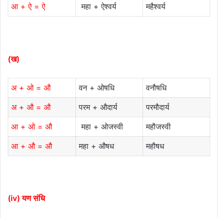
आ + ऐ = ऐ
महा + ऐश्वर्य
महैश्वर्य
(ख)
अ + ओ = औ
वन + ओषधि
वनौषधि
अ + औ = औ
परम + औदार्य
परमौदार्य
आ + ओ = औ
महा + ओजस्वी
महौजस्वी
आ + औ = औ
महा + औषध
महौषध
(iv) यण संधि