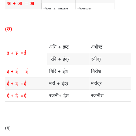
आ + आ = आ
विद्या + आलय
विद्यालय
(ख)
अभि + इष्ट
अभीष्टं
इ + इ =ई
रवि + इंद्र
रवींद्र
इ + ई = ई
गिरि + ईश
गिरीश
ई + इ =ई
मही + इंद्र
महींद्र
ई + ई =ई
रजनी+ ईश
रजनीश
(ग)