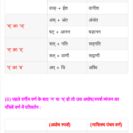
वाक् + ईश
वागीश
अच् + अंत
अंजंत
‘च्’ का ‘ज्’
षट् + आनन
षडानन
सत् + गति
सद्गति
‘त्’ का ‘द्’
सत् + वाणी
सद्वाणी
‘प्’ का ‘ब’
अप् + धि
अब्धि
(ii) पहले वर्गीय वर्ण के बाद ‘न’ या ‘म्’ हो तो उस अघोष/स्पर्श व्यंजन का
पाँचवें वर्ण में परिवर्तन :
(अघोष स्पर्श)
(नासिक्य पंचम वर्ण)