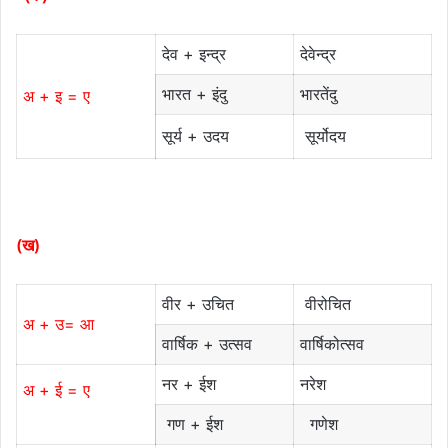
देव + इन्द्र
देवेन्द्र
भारत + इंदु
भारतेंदु
अ + इ = ए
सूर्य + उदय
सूर्योदय
(ख)
वीर + उचित
वीरोचित
अ + उ= आ
वार्षिक + उत्सव
वार्षिकोत्सव
नर + ईश
नरेश
अ + ई = ए
गण + ईश
गणेश