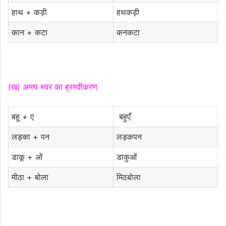
हाथ + कड़ी
हथकड़ी
कान + कटा
कनकटा
(ख) अन्त्य स्वर का ह्रस्वीकरण
बहू + ए
बहुएँ
लड़का + पन
लड़कपन
डाकू + ओं
डाकुओं
मीठा + बोला
मिठबोला