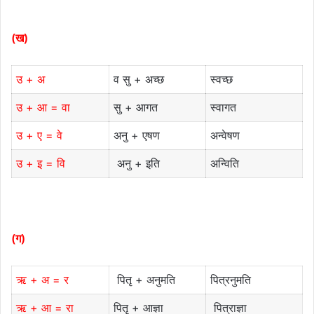
(ख)
उ + अ
व सु + अच्छ
स्वच्छ
उ + आ = वा
सु + आगत
स्वागत
उ + ए = वे
अनु + एषण
अन्वेषण
उ
+ इ
= वि
अनु + इति
अन्विति
(ग)
ऋ + अ = र
पितृ + अनुमति
पित्रनुमति
ऋ + आ = रा
पितृ + आज्ञा
पित्राज्ञा