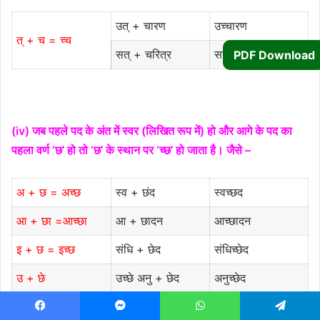
उत् + चारण
उच्चारण
त् + च = च्च
सत् + चरित्र
सच्चरित्र
PDF Download
(iv) जब पहले पद के अंत में स्वर (लिखित रूप में) हो और आगे के पद का
पहला वर्ण ‘छ’ हो तो ‘छ’ के स्थान पर ‘च्छ’ हो जाता है। जैसे –
अ + छ = अच्छ
स्व + छंद
स्वच्छद
आ + छा =आच्छा
आ + छादन
आच्छादन
इ + छ = इच्छ
संधि + छेद
संधिच्छेद
उ + छे
उच्छे अनु + छेद
अनुच्छेद
Facebook
Messenger
WhatsApp
Telegram