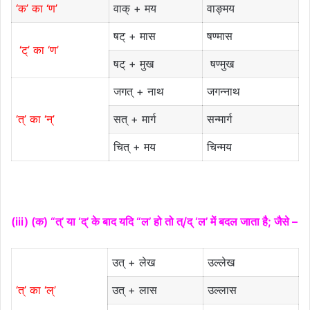
‘क’ का ‘ण’
वाक् + मय
वाङ्मय
षट् + मास
षण्मास
‘ट्’ का ‘ण’
षट् + मुख
षण्मुख
जगत् + नाथ
जगन्नाथ
‘त्’ का ‘न्’
सत् + मार्ग
सन्मार्ग
चित् + मय
चिन्मय
(iii) (क) “त्’ या ‘द्’ के बाद यदि “ल’ हो तो त्/द् ‘ल’ में बदल जाता है; जैसे –
उत् + लेख
उल्लेख
‘त्’ का ‘ल्’
उत् + लास
उल्लास