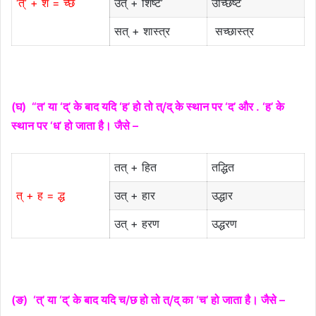
‘त्’ + श = च्छ
उत् + शिष्ट’
उच्छिष्ट
सत् + शास्त्र
सच्छास्त्र
(घ) “त’ या ‘द्’ के बाद यदि ‘ह’ हो तो त्/द् के स्थान पर ‘द’ और . ‘ह’ के
स्थान पर ‘ध’ हो जाता है। जैसे –
तत् + हित
तद्धित
त् + ह = द्ध
उत् + हार
उद्धार
उत् + हरण
उद्धरण
(ङ) ‘त्’ या ‘द्’ के बाद यदि च/छ हो तो त्/द् का ‘च’ हो जाता है। जैसे –