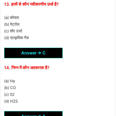
13. इनमें से कौन नवीकरणीय उर्जा है?
(a) कोयला
(b) पेट्रोल
(c) सौर उर्जा
(d) प्राकृतिक गैस
Answer ⇒ C
14. निम्न में कौन अवकारक है?
(a) Ha
(b) CO
(c) 02
(d) H2S