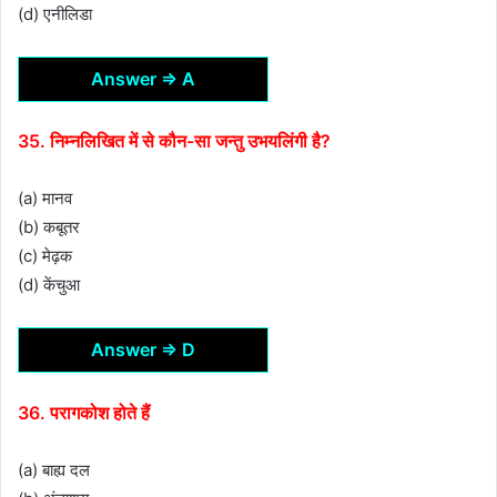
(d) एनीलिडा
Answer ⇒ A
35. निम्नलिखित में से कौन-सा जन्तु उभयलिंगी है?
(a) मानव
(b) कबूतर
(c) मेढ़क
(d) केंचुआ
Answer ⇒ D
36. परागकोश होते हैं
(a) बाह्य दल