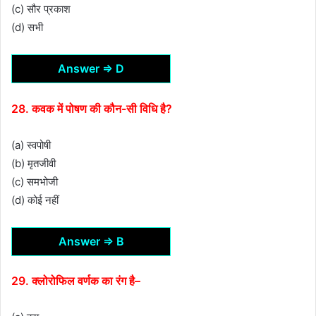
(c) सौर प्रकाश
(d) सभी
Answer ⇒ D
28. कवक में पोषण की कौन-सी विधि है?
(a) स्वपोषी
(b) मृतजीवी
(c) समभोजी
(d) कोई नहीं
Answer ⇒ B
29. क्लोरोफिल वर्णक का रंग है–