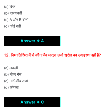
(a) दिष्ट
(b) प्रत्यावर्ती
(c) A और B दोनों
(d) कोई नहीं
Answer ⇒ A
12. निम्नलिखित में से कौन जैव मात्रा उर्जा स्रोत का उदाहरण नहीं है?
(a) लकड़ी
(b) गोबर गैस
(c) नाभिकीय उर्जा
(d) कोयला
Answer ⇒ C