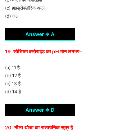
(c) हाइड्रोक्लोरिक अम्ल
(d) जल
Answer ⇒ A
19. सोडियम क्लोराइड का pH मान लगभग–
(a) 11 है
(b) 12 है
(c) 13 है
(d) 14 है
Answer ⇒ D
20. नीला थोथा का रासायनिक सूत्र है