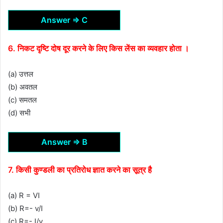
Answer ⇒ C
6. निकट दृष्टि दोष दूर करने के लिए किस लेंस का व्यवहार होता ।
(a) उत्तल
(b) अवतल
(c) समतल
(d) सभी
Answer ⇒ B
7. किसी कुण्डली का प्रतिरोध ज्ञात करने का सूत्र है
(a) R = VI
(b) R=- v/I
(c) R=- I/v