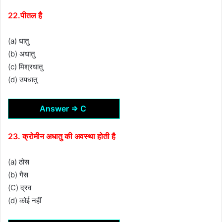
22.पीतल है
(a) धातु
(b) अधातु
(c) मिश्रधातु
(d) उपधातु
Answer ⇒ C
23. क्रोमीन अधातु की अवस्था होती है
(a) ठोस
(b) गैस
(C) द्रव
(d) कोई नहीं