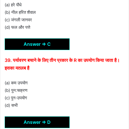
(a) हरे पौधे
(b) नील हरित शैवाल
(c) जंगली जानवर
(d) फल और पत्ते
Answer ⇒ C
39. पर्यावरण बचाने के लिए तीन प्रकार के R का उपयोग किया जाता है।
इसका मतलब है
(a) कम उपयोग
(b) पुन:चक्रण
(c) पुनःउपयोग
(d) सभी
Answer ⇒ D