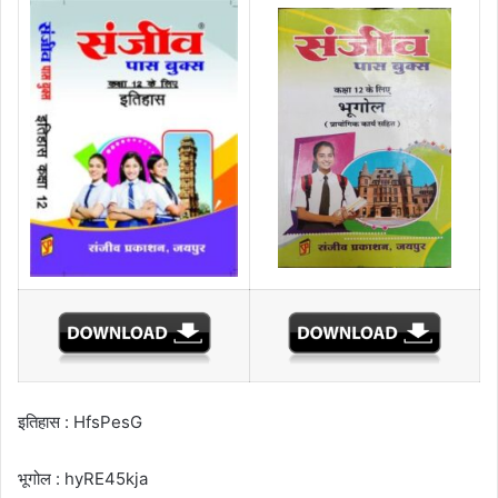
इतिहास : HfsPesG
भूगोल : hyRE45kja