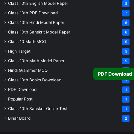
Class 10th English Model Paper
8
Class 10th PDF Download
7
Class 10th Hindi Model Paper
6
Class 10th Sanskrit Model Paper
6
Class 10 Math MCQ
5
High Target
5
Class 10th Math Model Paper
5
Hindi Grammer MCQ
4
PDF Download
Class 10th Books Download
1
PDF Download
1
Popular Post
1
Class 10th Sanskrit Online Test
1
Bihar Board
2