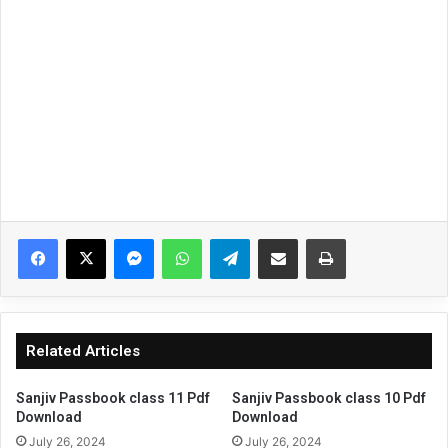
Facebook
X
Messenger
WhatsApp
Telegram
Share via Email
Print
Related Articles
Sanjiv Passbook class 11 Pdf
Sanjiv Passbook class 10 Pdf
Download
Download
July 26, 2024
July 26, 2024