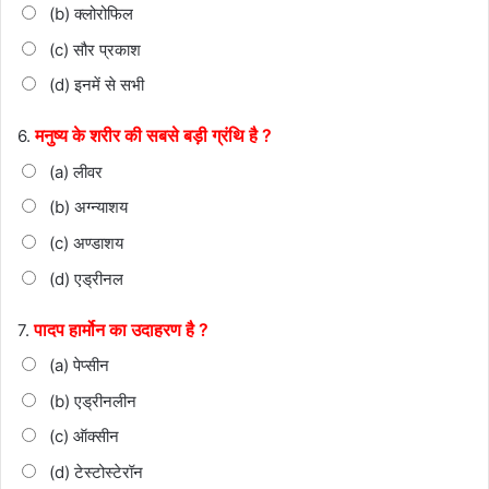
(b) क्लोरोफिल
(c) सौर प्रकाश
(d) इनमें से सभी
मनुष्य के शरीर की सबसे बड़ी ग्रंथि है ?
6.
(a) लीवर
(b) अग्न्याशय
(c) अण्डाशय
(d) एड्रीनल
पादप हार्मोन का उदाहरण है ?
7.
(a) पेप्सीन
(b) एड्रीनलीन
(c) ऑक्सीन
(d) टेस्टोस्टेरॉन