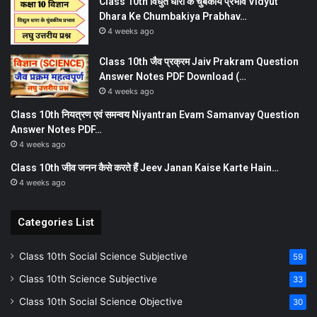
Class 10th विधुत धारा के चुंबकीय प्रभाव Vidyut
Dhara Ke Chumbakiya Prabhav…
4 weeks ago
Class 10th जैव प्रक्रम Jaiv Prakram Question
Answer Notes PDF Download (…
4 weeks ago
Class 10th नियत्रण एवं समन्वय Niyantran Evam Samanvay Question
Answer Notes PDF…
4 weeks ago
Class 10th जीव जनन कैसे करते हैं Jeev Janan Kaise Karte Hain…
4 weeks ago
Categories List
Class 10th Social Science Subjective
59
Class 10th Science Subjective
33
Class 10th Social Science Objective
30