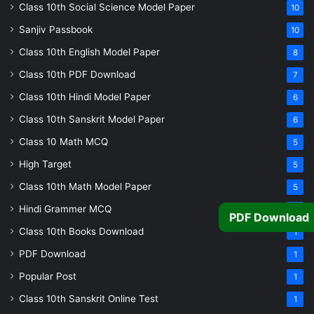
Class 10th Social Science Model Paper
10
Sanjiv Passbook
10
Class 10th English Model Paper
8
Class 10th PDF Download
7
Class 10th Hindi Model Paper
6
Class 10th Sanskrit Model Paper
6
Class 10 Math MCQ
5
High Target
5
Class 10th Math Model Paper
5
Hindi Grammer MCQ
4
PDF Download
Class 10th Books Download
1
PDF Download
1
Popular Post
1
Class 10th Sanskrit Online Test
1