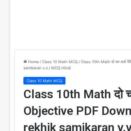
Home
/
Class 10 Math MCQ
/
Class 10th Math दो चर वाले 
samikaran v.v.i MCQ Hindi
Class 10 Math MCQ
Class 10th Math दो च
Objective PDF Down
rekhik samikaran v.