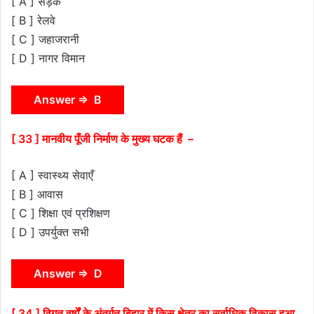
[ A ] सड़कें
[ B ] रेलवे
[ C ] जहाजरानी
[ D ] नागर विमान
Answer ⇒ B
[ 33 ] मानवीय पूँजी निर्माण के मुख्य घटक हैं –
[ A ] स्वास्थ्य सेवाएँ
[ B ] आवास
[ C ] शिक्षा एवं प्रशिक्षण
[ D ] उपर्युक्त सभी
Answer ⇒ D
[ 34 ] विगत वर्षों के अंतर्गत बिहार में किस क्षेत्र का सर्वाधिक विकास हुआ