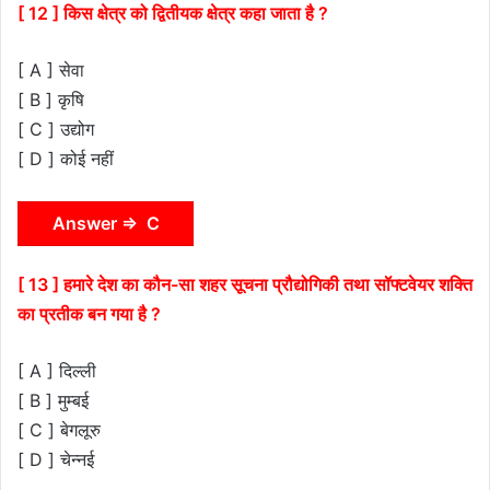
[ 12 ] किस क्षेत्र को द्वितीयक क्षेत्र कहा जाता है ?
[ A ] सेवा
[ B ] कृषि
[ C ] उद्योग
[ D ] कोई नहीं
Answer ⇒ C
[ 13 ] हमारे देश का कौन-सा शहर सूचना प्रौद्योगिकी तथा सॉफ्टवेयर शक्ति
का प्रतीक बन गया है ?
[ A ] दिल्ली
[ B ] मुम्बई
[ C ] बेगलूरु
[ D ] चेन्नई