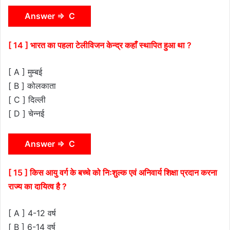
Answer ⇒ C
[ 14 ] भारत का पहला टेलीविजन केन्द्र कहाँ स्थापित हुआ था ?
[ A ] मुम्बई
[ B ] कोलकाता
[ C ] दिल्ली
[ D ] चेन्नई
Answer ⇒ C
[ 15 ] किस आयु वर्ग के बच्चे को निःशुल्क एवं अनिवार्य शिक्षा प्रदान करना
राज्य का दायित्व है ?
[ A ] 4-12 वर्ष
[ B ] 6-14 वर्ष