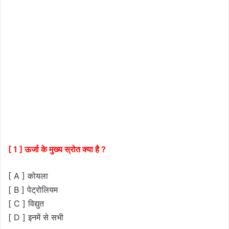
[ 1 ] ऊर्जा के मुख्य स्रोत क्या है ?
[ A ] कोयला
[ B ] पेट्रोलियम
[ C ] विद्युत
[ D ] इनमें से सभी