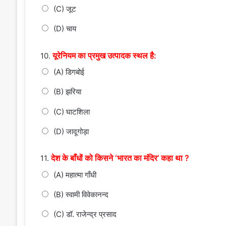
(C) जूट
(D) चाय
यूरेनियम का प्रमुख उत्पादक स्थल है:
10.
(A) डिगबोई
(B) झरिया
(C) घाटशिला
(D) जादूगोड़ा
देश के बाँधों को किसने ‘भारत का मंदिर’ कहा था ?
11.
(A) महात्मा गाँधी
(B) स्वामी विवेकानन्द
(C) डॉ. राजेन्द्र प्रसाद