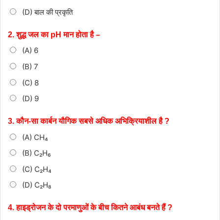
(D) बाल की प्रकृति
2. शुद्ध जल का pH मान होता है –
(A) 6
(B) 7
(C) 8
(D) 9
3. कौन-सा कार्बन यौगिक सबसे अधिक अभिक्रियाशील है ?
(A) CH₄
(B) C₂H₆
(C) C₂H₄
(D) C₂H₈
4. हाइड्रोजन के दो परमाणुओं के बीच कितने आबंध बनते हैं ?