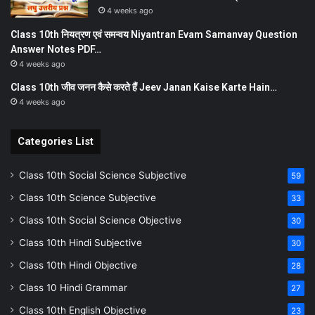
4 weeks ago
Class 10th नियत्रण एवं समन्वय Niyantran Evam Samanvay Question
Answer Notes PDF…
4 weeks ago
Class 10th जीव जनन कैसे करते हैं Jeev Janan Kaise Karte Hain…
4 weeks ago
Categories List
Class 10th Social Science Subjective
59
Class 10th Science Subjective
33
Class 10th Social Science Objective
30
Class 10th Hindi Subjective
30
Class 10th Hindi Objective
28
Class 10 Hindi Grammar
27
Class 10th English Objective
23