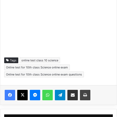
Tags
online test class 10 science
Online test for 10th class Science online exam
Online test for 10th class Science online exam questions
Facebook
X
Messenger
WhatsApp
Telegram
Share via Email
Print