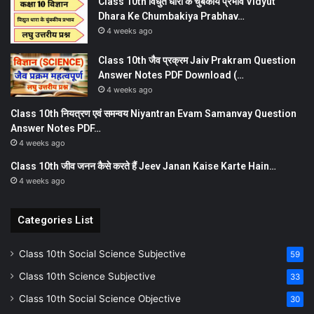
Class 10th विधुत धारा के चुंबकीय प्रभाव Vidyut
Dhara Ke Chumbakiya Prabhav…
4 weeks ago
Class 10th जैव प्रक्रम Jaiv Prakram Question
Answer Notes PDF Download (…
4 weeks ago
Class 10th नियत्रण एवं समन्वय Niyantran Evam Samanvay Question
Answer Notes PDF…
4 weeks ago
Class 10th जीव जनन कैसे करते हैं Jeev Janan Kaise Karte Hain…
4 weeks ago
Categories List
Class 10th Social Science Subjective
59
Class 10th Science Subjective
33
Class 10th Social Science Objective
30