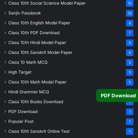
Class 10th Social Science Model Paper
10
Sanjiv Passbook
10
Class 10th English Model Paper
8
Class 10th PDF Download
7
Class 10th Hindi Model Paper
6
Class 10th Sanskrit Model Paper
6
Class 10 Math MCQ
5
High Target
5
Class 10th Math Model Paper
5
Hindi Grammer MCQ
4
PDF Download
Class 10th Books Download
1
PDF Download
1
Popular Post
1
Class 10th Sanskrit Online Test
1