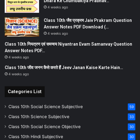
Dhara Ke Chumbakiya Prabhav…
4 weeks ago
Class 10th जैव प्रक्रम Jaiv Prakram Question
Answer Notes PDF Download (…
4 weeks ago
Class 10th नियत्रण एवं समन्वय Niyantran Evam Samanvay Question
Answer Notes PDF…
4 weeks ago
Class 10th जीव जनन कैसे करते हैं Jeev Janan Kaise Karte Hain…
4 weeks ago
Categories List
Class 10th Social Science Subjective
59
Class 10th Science Subjective
33
Class 10th Social Science Objective
30
Class 10th Hindi Subjective
30