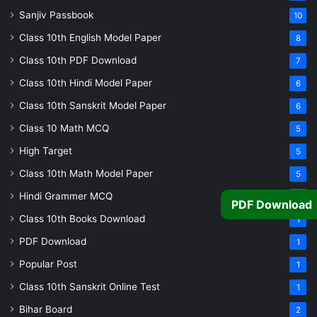
Sanjiv Passbook
10
Class 10th English Model Paper
8
Class 10th PDF Download
7
Class 10th Hindi Model Paper
6
Class 10th Sanskrit Model Paper
6
Class 10 Math MCQ
5
High Target
5
Class 10th Math Model Paper
5
Hindi Grammer MCQ
4
PDF Download
Class 10th Books Download
1
PDF Download
1
Popular Post
1
Class 10th Sanskrit Online Test
1
Bihar Board
2