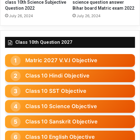
class 10th Science Subjective
science question answer
Question 2022
Bihar board Matric exam 2022
July 26, 2024
July 26, 2024
Class 10th Question 2027
Matric 2027 V.V.I Objective
Class 10 Hindi Objective
Class 10 SST Objective
Class 10 Science Objective
Class 10 Sanskrit Objective
Class 10 English Objective