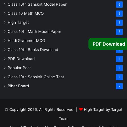
Class 10th Sanskrit Model Paper
6
Class 10 Math MCQ
5
High Target
5
Class 10th Math Model Paper
5
Hindi Grammer MCQ
4
PDF Download
Class 10th Books Download
1
PDF Download
1
Popular Post
1
Class 10th Sanskrit Online Test
1
Bihar Board
2
© Copyright 2026, All Rights Reserved |
High Target by Target
Team