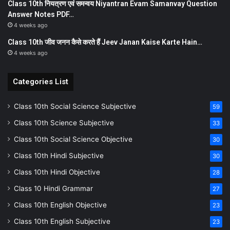
Class 10th नियत्रण एवं समन्वय Niyantran Evam Samanvay Question
Answer Notes PDF…
4 weeks ago
Class 10th जीव जनन कैसे करते हैं Jeev Janan Kaise Karte Hain…
4 weeks ago
Categories List
Class 10th Social Science Subjective
59
Class 10th Science Subjective
33
Class 10th Social Science Objective
30
Class 10th Hindi Subjective
30
Class 10th Hindi Objective
28
Class 10 Hindi Grammar
27
Class 10th English Objective
23
Class 10th English Subjective
23