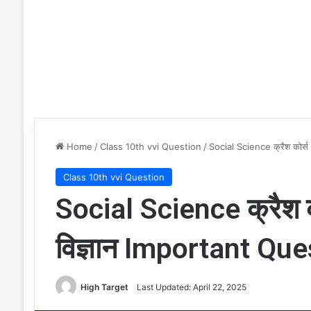
Home
/
Class 10th vvi Question
/
Social Science क्रैश कोर
Class 10th vvi Question
Social Science क्रैश 
विज्ञान Important Q
High Target
Last Updated: April 22, 2025