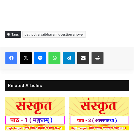
Tags
patliputra vaibhavam question answer
Facebook
X
Messenger
WhatsApp
Telegram
Share via Email
Print
Related Articles