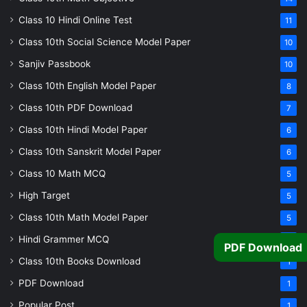
Class 10 Hindi Online Test
11
Class 10th Social Science Model Paper
10
Sanjiv Passbook
10
Class 10th English Model Paper
8
Class 10th PDF Download
7
Class 10th Hindi Model Paper
6
Class 10th Sanskrit Model Paper
6
Class 10 Math MCQ
5
High Target
5
Class 10th Math Model Paper
5
Hindi Grammer MCQ
4
PDF Download
Class 10th Books Download
1
PDF Download
1
Popular Post
1